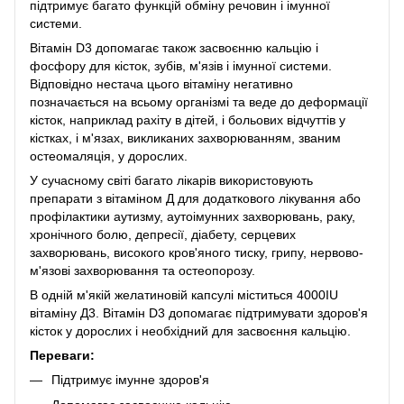
підтримує багато функцій обміну речовин і імунної
системи.
Вітамін D3 допомагає також засвоєнню кальцію і
фосфору для кісток, зубів, м'язів і імунної системи.
Відповідно нестача цього вітаміну негативно
позначається на всьому організмі та веде до деформації
кісток, наприклад рахіту в дітей, і больових відчуттів у
кістках, і м'язах, викликаних захворюванням, званим
остеомаляція, у дорослих.
У сучасному світі багато лікарів використовують
препарати з вітаміном Д для додаткового лікування або
профілактики аутизму, аутоімунних захворювань, раку,
хронічного болю, депресії, діабету, серцевих
захворювань, високого кров'яного тиску, грипу, нервово-
м'язові захворювання та остеопорозу.
В одній м'якій желатиновій капсулі міститься 4000IU
вітаміну Д3. Вітамін D3 допомагає підтримувати здоров'я
кісток у дорослих і необхідний для засвоєння кальцію.
Переваги:
Підтримує імунне здоров'я