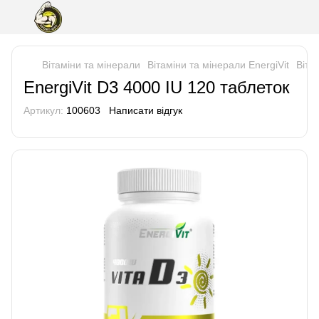
Вітаміни та мінерали
Вітаміни та мінерали EnergiVit
Віта
EnergiVit D3 4000 IU 120 таблеток
Артикул:
100603
Написати відгук