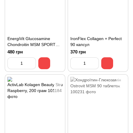
EnergiVit Glucosamine
IronFlex Collagen + Perfect
Chondroitin MSM SPORT
90 капсул
120 таблеток
480 грн
370 грн