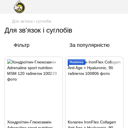
Для зв'язок і суглобів
Для зв'язок і суглобів
Фільтр
За популярністю
Новинка
Хондроїтин-Глюкозамін
Колаген IronFlex Collagen
Adrenaline sport nutrition
Anti Age + Hyaluronic, 90