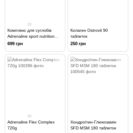
10
Комплекс для суглобів
Колаген Ostrovit 90
Adrenaline sport nutrition
таблеток
Flex 500гр
699 грн
250 грн
10
Adrenaline Flex Complex
Хондроїтин-Глюкозамін
720g
SFD MSM 180 таблеток