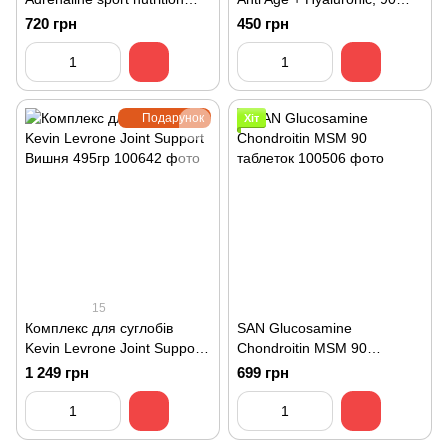
MSM 120 таблеток
таблеток
720 грн
450 грн
Подарунок
Хіт
15
Комплекс для суглобів
SAN Glucosamine
Kevin Levrone Joint Support
Chondroitin MSM 90
Вишня 495гр
таблеток
1 249 грн
699 грн