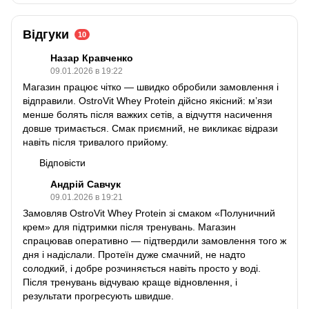
Відгуки
10
Назар Кравченко
09.01.2026 в 19:22
Магазин працює чітко — швидко обробили замовлення і
відправили. OstroVit Whey Protein дійсно якісний: м’язи
менше болять після важких сетів, а відчуття насичення
довше тримається. Смак приємний, не викликає відрази
навіть після тривалого прийому.
Відповісти
Андрій Савчук
09.01.2026 в 19:21
Замовляв OstroVit Whey Protein зі смаком «Полуничний
крем» для підтримки після тренувань. Магазин
спрацював оперативно — підтвердили замовлення того ж
дня і надіслали. Протеїн дуже смачний, не надто
солодкий, і добре розчиняється навіть просто у воді.
Після тренувань відчуваю краще відновлення, і
результати прогресують швидше.