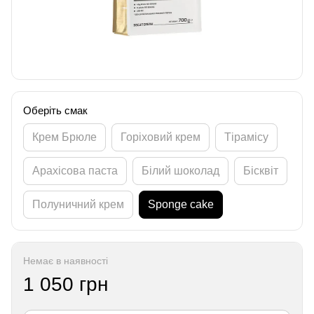
Оберіть смак
Крем Брюле
Горіховий крем
Тірамісу
Арахісова паста
Білий шоколад
Бісквіт
Полуничний крем
Sponge cake
Немає в наявності
1 050 грн