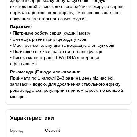
здоров’я серця, мозку, зору та суглобів. Продукт
виготовлений із високоякісного риб’ячого жиру та сприяє
нормалізації рівня холестерину, зменшенню запалень і
покращенню загального самопочуття.
Переваги:
• Підтримує роботу серця, судин і мозку
• Зменшує рівень тригліцеридів у крові
• Має протизапальну дію та покращує стан суглобів
• Позитивно впливає на зір і когнітивні функції
• Висока концентрація EPA і DHA для кращої
ефективності
Рекомендації щодо споживання:
Приймати по 1 капсулі 2–3 рази на день під час їжі,
запиваючи водою. Для досягнення стабільного ефекту
рекомендується регулярний прийом курсом не менше 2
місяців.
Характеристики
Бренд
Ostrovit