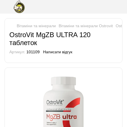
Вітаміни та мінерали
Вітаміни та мінерали Ostrovit
Ostro
OstroVit MgZB ULTRA 120
таблеток
Артикул:
101109
Написати відгук