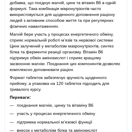
добавка, що поєднує магній, цинк та вітамін B6 в одній
формулі. Така комбінація мікронутрієнтів часто
використовується для щоденного доповнення раціону
людей з активним способом життя та при регулярних
фізичних навантаженнях.
Магній бере участь у процесах енергетичного обміну,
сприяє нормальній роботі м’язів та нервової системи.
Цинк залучений у метаболізм макронутрієнтів, синтез
білка та ферментні реакції організму. Вітамін B6
підтримує обмін амінокислот і сприяє кращому
засвоєнню магнію. Поєднання цих компонентів дозволяє
комплексно доповнювати раціон.
Формат таблеток забезпечує зручність щоденного
прийому, а упаковка на 120 таблеток підходить для
тривалого курсу.
Переваги:
поєднання магнію, цинку та вітаміну B6
участь у процесах енергетичного обміну
підтримка нормальної м’язової функції
внесок у метаболізм білка та амінокислот