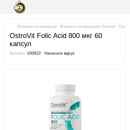
Вітаміни та мінерали
Вітаміни та мінерали Ostrovit
OstroV
OstroVit Folic Acid 800 мкг 60
капсул
Артикул:
100922
Написати відгук