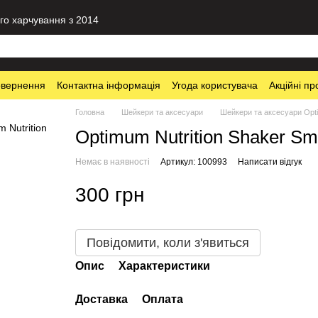
го харчування з 2014
овернення
Контактна інформація
Угода користувача
Акційні пр
Головна
Шейкери та аксесуари
Шейкери та аксесуари Opti
Optimum Nutrition Shaker Sm
Немає в наявності
Артикул: 100993
Написати відгук
300 грн
Повідомити, коли з'явиться
Опис
Характеристики
Доставка
Оплата