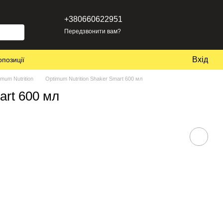
+380660622951
Передзвонити вам?
Вхід
опозиції
mum Nutrition
Optimum Nutrition Shaker Smart 600 мл
art 600 мл