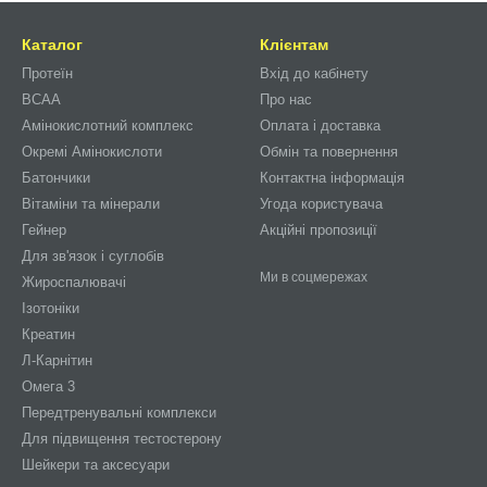
Каталог
Клієнтам
Протеїн
Вхід до кабінету
BCAA
Про нас
Амінокислотний комплекс
Оплата і доставка
Окремі Амінокислоти
Обмін та повернення
Батончики
Контактна інформація
Вітаміни та мінерали
Угода користувача
Гейнер
Акційні пропозиції
Для зв'язок і суглобів
Ми в соцмережах
Жироспалювачі
Ізотоніки
Креатин
Л-Карнітин
Омега 3
Передтренувальні комплекси
Для підвищення тестостерону
Шейкери та аксесуари