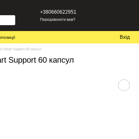
+380660622951
Передзвонити вам?
Вхід
опозиції
0 Heart Support 60 капсул
t Support 60 капсул