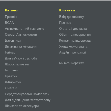
Каталог
Клієнтам
Протеїн
Вхід до кабінету
BCAA
Про нас
Амінокислотний комплекс
Оплата і доставка
Окремі Амінокислоти
Обмін та повернення
Батончики
Контактна інформація
Вітаміни та мінерали
Угода користувача
Гейнер
Акційні пропозиції
Для зв'язок і суглобів
Ми в соцмережах
Жироспалювачі
Ізотоніки
Креатин
Л-Карнітин
Омега 3
Передтренувальні комплекси
Для підвищення тестостерону
Шейкери та аксесуари