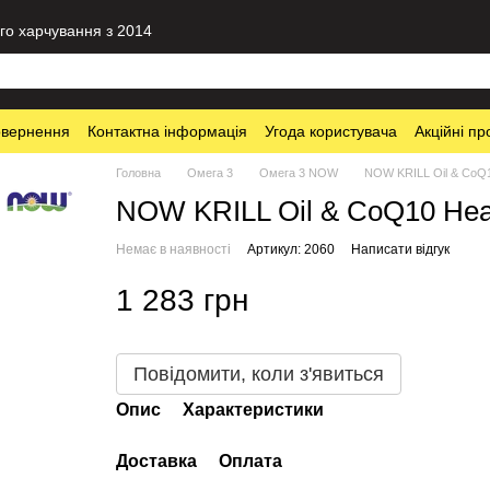
го харчування з 2014
овернення
Контактна інформація
Угода користувача
Акційні пр
Головна
Омега 3
Омега 3 NOW
NOW KRILL Oil & CoQ1
NOW KRILL Oil & CoQ10 Hear
Немає в наявності
Артикул: 2060
Написати відгук
1 283 грн
Повідомити, коли з'явиться
Опис
Характеристики
Доставка
Оплата