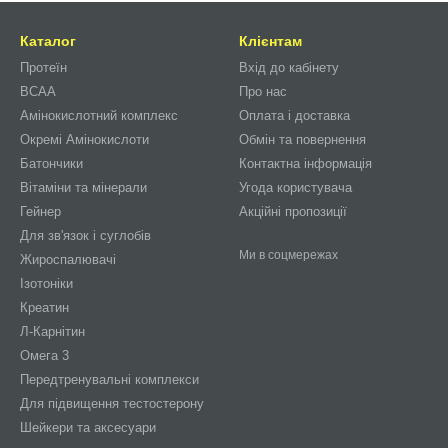
Каталог
Клієнтам
Протеїн
Вхід до кабінету
BCAA
Про нас
Амінокислотний комплекс
Оплата і доставка
Окремі Амінокислоти
Обмін та повернення
Батончики
Контактна інформація
Вітаміни та мінерали
Угода користувача
Гейнер
Акційні пропозиції
Для зв'язок і суглобів
Ми в соцмережах
Жироспалювачі
Ізотоніки
Креатин
Л-Карнітин
Омега 3
Передтренувальні комплекси
Для підвищення тестостерону
Шейкери та аксесуари