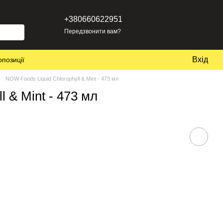
+380660622951
Передзвонити вам?
Вхід
опозиції
NOW Foods Liquid Chlorophyll & Mint - 473 мл
 & Mint - 473 мл