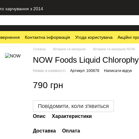
го харчування з 2014
овернення
Контактна інформація
Угода користувача
Акційні пр
Головна
Вітаміни та мінерали
Вітаміни та мінерали NOW
NOW Foods Liquid Chlorophyll
Немає в наявності
Артикул: 100878
Написати відгук
790 грн
Повідомити, коли з'явиться
Опис
Характеристики
Доставка
Оплата