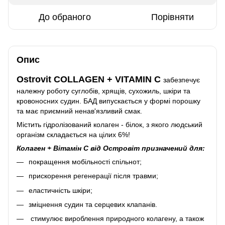
До обраного
Порівняти
Опис
Ostrovit COLLAGEN + VITAMIN C
забезпечує
належну роботу суглобів, хрящів, сухожиль, шкіри та
кровоносних судин. БАД випускається у формі порошку
та має приємний ненав'язливий смак.
Містить гідролізований колаген - білок, з якого людський
організм складається на цілих 6%!
Колаген + Вітамін С від Островіт призначений для:
покращення мобільності спільнот;
прискорення регенерації після травми;
еластичність шкіри;
зміцнення судин та серцевих клапанів.
стимулює вироблення природного колагену, а також