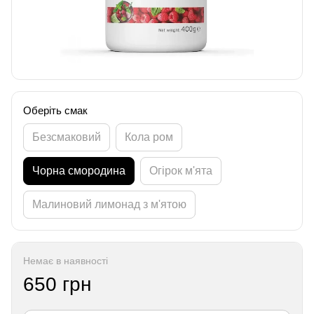
Оберіть смак
Безсмаковий
Кола ром
Чорна смородина
Огірок м'ята
Малиновий лимонад з м'ятою
Немає в наявності
650 грн