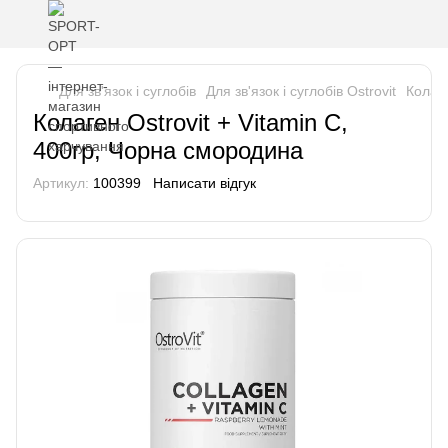
Для зв'язок і суглобів
Для зв'язок і суглобів Ostrovit
Колаге
Колаген Ostrovit + Vitamin C,
400гр, Чорна смородина
Артикул:
100399
Написати відгук