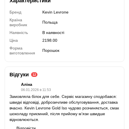
Характеристики
Бренд
Kevin Levrone
Країна
Польща
виробник
Наявність
В наявності
Ціна
2198.00
Форма
Порошок
виготовлення
Відгуки
12
Аліна
06.01.2026 в 11:53
Замовляла білок для себе. Сервіс магазину сподобався:
швидкі відповіді, доброзичливе обслуговування, доставка
вчасно. Kevin Levrone Gold Iso чудово розчиняється, смак
шоколаду приємний, після прийому м’язи швидше
відновлюються.
Відповісти