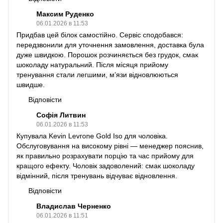
Максим Руденко
06.01.2026 в 11:53
Придбав цей білок самостійно. Сервіс сподобався:
передзвонили для уточнення замовлення, доставка була
дуже швидкою. Порошок розчиняється без грудок, смак
шоколаду натуральний. Після місяця прийому
тренування стали легшими, м’язи відновлюються
швидше.
Відповісти
Софія Литвин
06.01.2026 в 11:53
Купувала Kevin Levrone Gold Iso для чоловіка.
Обслуговування на високому рівні — менеджер пояснив,
як правильно розрахувати порцію та час прийому для
кращого ефекту. Чоловік задоволений: смак шоколаду
відмінний, після тренувань відчуває відновлення.
Відповісти
Владислав Черненко
06.01.2026 в 11:51