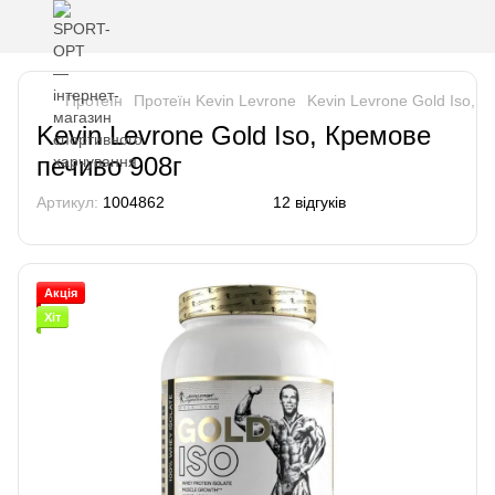
Протеїн
Протеїн Kevin Levrone
Kevin Levrone Gold Iso, 
Kevin Levrone Gold Iso, Кремове
печиво 908г
Артикул:
1004862
12 відгуків
Акція
Хіт