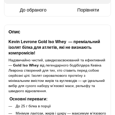
До обраного
Порівняти
Опис
Kevin Levrone Gold Iso Whey — преміальний
ізолят білка для атлетів, які не визнають
компромісів!
Надзвичайно чистий, швидкозасвоюваний та ефективний
—
Gold Iso Whey
від легендарного бодібілдера Кевіна
Леврона створений для тих, хто ставить перед собою
серйозні цілі. Ізолят сироваткового протеїну з
мінімальним вмістом жирів та вуглеводів — це ідеальний
вибір для сухого набору м’язової маси, рельєфу та
швидкого відновлення.
Основні переваги:
До 25 г білка в порції
Мінімум лактози, жирів і цукру — максимум м’язового