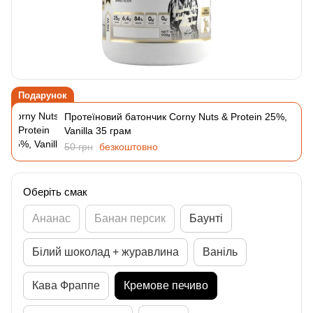
Подарунок
Протеїновий батончик Corny Nuts & Protein 25%,
Vanillа 35 грам
50 грн
безкоштовно
Оберіть смак
Ананас
Банан персик
Баунті
Білий шоколад + журавлина
Ваніль
Кава Фраппе
Кремове печиво