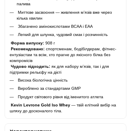
палива
Миттєве засвоєння — живлення м’язів вже через
кілька хвилин
Збагачено амінокислотами BCAA і EAA
Легкий для шлунка, чудовий смак і розчинність
Форма випуску:
908 г
Рекомендовано:
спортсменам, бодібілдерам, фітнес-
ентузіастам та всім, хто прагне до якісного білка без
компромісів
Чудово підходить:
як для набору м’язів, так і для
підтримки рельєфу на дієті
Висока біологічна цінність
Вироблено за стандартами GMP
Продукт світового рівня від іменитого атлета
Kevin Levrone Gold Iso Whey
— твій елітний вибір на
шляху до досконалого тіла.