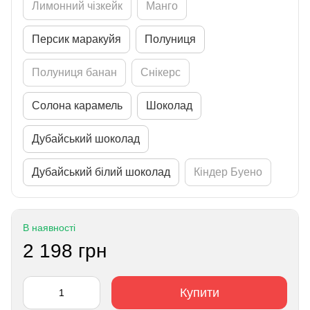
Лимонний чізкейк
Манго
Персик маракуйя
Полуниця
Полуниця банан
Снікерс
Солона карамель
Шоколад
Дубайський шоколад
Дубайський білий шоколад
Кіндер Буено
В наявності
2 198 грн
Купити