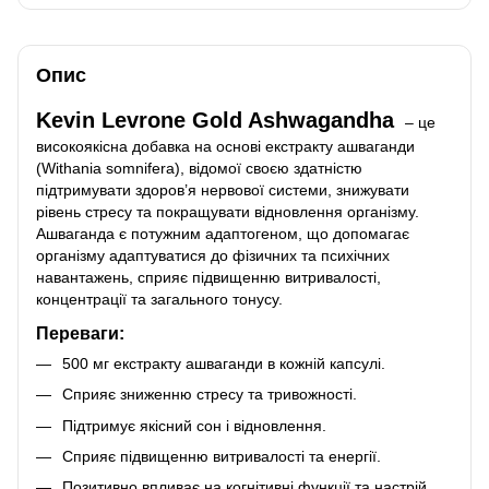
Опис
Kevin Levrone Gold Ashwagandha
– це
високоякісна добавка на основі екстракту ашваганди
(Withania somnifera), відомої своєю здатністю
підтримувати здоров’я нервової системи, знижувати
рівень стресу та покращувати відновлення організму.
Ашваганда є потужним адаптогеном, що допомагає
організму адаптуватися до фізичних та психічних
навантажень, сприяє підвищенню витривалості,
концентрації та загального тонусу.
Переваги:
500 мг екстракту ашваганди в кожній капсулі.
Сприяє зниженню стресу та тривожності.
Підтримує якісний сон і відновлення.
Сприяє підвищенню витривалості та енергії.
Позитивно впливає на когнітивні функції та настрій.