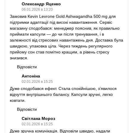
Олександр Яценко
06.01.2026 в 13:20
Замовив Kevin Levrone Gold Ashwagandha 500 mg для
підтримки адаптації під високі навантаження. Сервіс
магазину сподобався: менеджер пояснив, як правильно
приймати капсули — до чи після тренування, і в
залежності від стресових навантажень дня. Доставка була
швидкою, упаковка ціла. Через тиждень регулярного
прийому сон став помітно кращим, а рівень стресу
знизився.
Відповісти
Антоніна
02.01.2026 в 15:25
Дуже сподобався ефект. Стала спокійнішою, з’явилося
відчуття внутрішнього балансу. Капсули зручні, легко
ковтати.
Відповісти
Світлана Мороз
02.01.2026 в 15:25
Дуже зручна комунікація. Відповіли швидко, надали