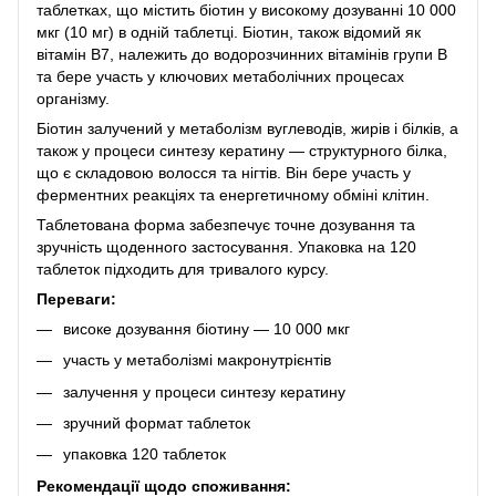
таблетках, що містить біотин у високому дозуванні 10 000
мкг (10 мг) в одній таблетці. Біотин, також відомий як
вітамін B7, належить до водорозчинних вітамінів групи B
та бере участь у ключових метаболічних процесах
організму.
Біотин залучений у метаболізм вуглеводів, жирів і білків, а
також у процеси синтезу кератину — структурного білка,
що є складовою волосся та нігтів. Він бере участь у
ферментних реакціях та енергетичному обміні клітин.
Таблетована форма забезпечує точне дозування та
зручність щоденного застосування. Упаковка на 120
таблеток підходить для тривалого курсу.
Переваги:
високе дозування біотину — 10 000 мкг
участь у метаболізмі макронутрієнтів
залучення у процеси синтезу кератину
зручний формат таблеток
упаковка 120 таблеток
Рекомендації щодо споживання: