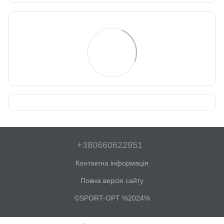
+380660622951
Контактна інформація
Повна версія сайту
©SPORT-OPT %2024%