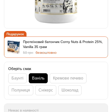
Подарунок
Протеїновий батончик Corny Nuts & Protein 25%,
Vanillа 35 грам
50 грн
безкоштовно
Оберіть смак
Баунті
Ваніль
Кремове печиво
Полуниця
Снікерс
Шоколад
Немає в наявності