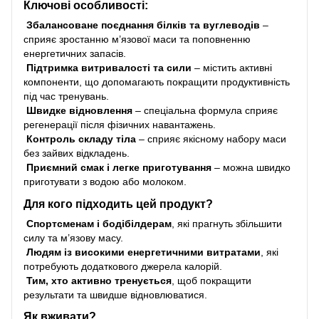
Ключові особливості:
Збалансоване поєднання білків та вуглеводів
–
сприяє зростанню м’язової маси та поповненню
енергетичних запасів.
Підтримка витривалості та сили
– містить активні
компоненти, що допомагають покращити продуктивність
під час тренувань.
Швидке відновлення
– спеціальна формула сприяє
регенерації після фізичних навантажень.
Контроль складу тіла
– сприяє якісному набору маси
без зайвих відкладень.
Приємний смак і легке приготування
– можна швидко
приготувати з водою або молоком.
Для кого підходить цей продукт?
Спортсменам і бодібілдерам
, які прагнуть збільшити
силу та м’язову масу.
Людям із високими енергетичними витратами
, які
потребують додаткового джерела калорій.
Тим, хто активно тренується
, щоб покращити
результати та швидше відновлюватися.
Як вживати?