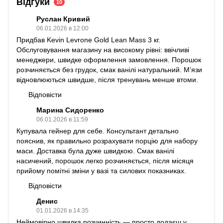
Відгуки
10
Руслан Кривий
06.01.2026 в 12:00
Придбав Kevin Levrone Gold Lean Mass 3 кг.
Обслуговування магазину на високому рівні: ввічливі
менеджери, швидке оформлення замовлення. Порошок
розчиняється без грудок, смак ванілі натуральний. М’язи
відновлюються швидше, після тренувань менше втоми.
Відповісти
Марина Сидоренко
06.01.2026 в 11:59
Купувала гейнер для себе. Консультант детально
пояснив, як правильно розрахувати порцію для набору
маси. Доставка була дуже швидкою. Смак ванілі
насичений, порошок легко розчиняється, після місяця
прийому помітні зміни у вазі та силових показниках.
Відповісти
Денис
01.01.2026 в 14:35
Неймовірно швидка розчинність — просто додаєш у