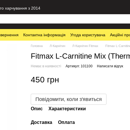
го харчування з 2014
овернення
Контактна інформація
Угода користувача
Акційні пр
Головна
Л-Карнітин
Л-Карнітин Fitmax
Fitmax L-Carniti
Fitmax L-Carnitine Mix (Ther
Немає в наявності
Артикул: 101100
Написати відгук
450 грн
Повідомити, коли з'явиться
Опис
Характеристики
Доставка
Оплата