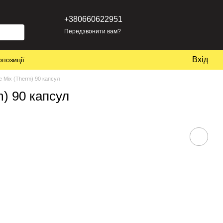
+380660622951
Передзвонити вам?
Вхід
опозиції
ne Mix (Therm) 90 капсул
m) 90 капсул