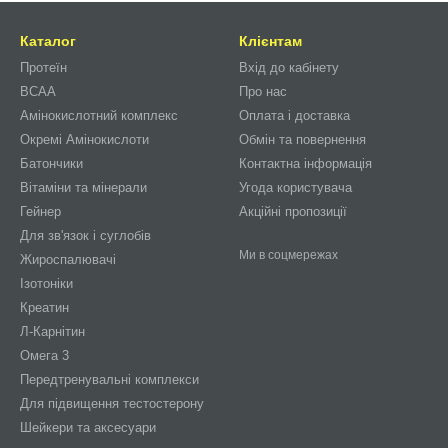
Каталог
Клієнтам
Протеїн
Вхід до кабінету
BCAA
Про нас
Амінокислотний комплекс
Оплата і доставка
Окремі Амінокислоти
Обмін та повернення
Батончики
Контактна інформація
Вітаміни та мінерали
Угода користувача
Гейнер
Акційні пропозиції
Для зв'язок і суглобів
Ми в соцмережах
Жироспалювачі
Ізотоніки
Креатин
Л-Карнітин
Омега 3
Передтренувальні комплекси
Для підвищення тестостерону
Шейкери та аксесуари