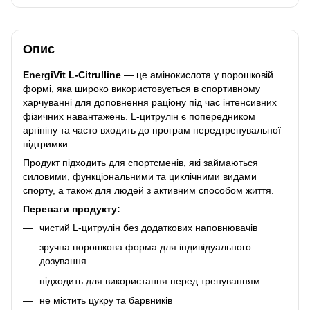
Опис
EnergiVit L-Citrulline
— це амінокислота у порошковій
формі, яка широко використовується в спортивному
харчуванні для доповнення раціону під час інтенсивних
фізичних навантажень. L-цитрулін є попередником
аргініну та часто входить до програм передтренувальної
підтримки.
Продукт підходить для спортсменів, які займаються
силовими, функціональними та циклічними видами
спорту, а також для людей з активним способом життя.
Переваги продукту:
чистий L-цитрулін без додаткових наповнювачів
зручна порошкова форма для індивідуального
дозування
підходить для використання перед тренуванням
не містить цукру та барвників