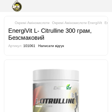
Окремі Амінокислоти
Окремі Амінокислоти EnergiVit
Ener
EnergiVit L- Citrulline 300 грам,
Безсмаковий
Артикул:
101061
Написати відгук