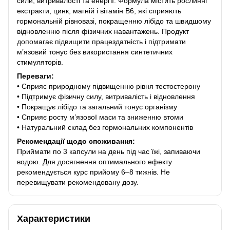
сили, витривалості та енергії. Формула містить рослинні
екстракти, цинк, магній і вітамін B6, які сприяють
гормональній рівновазі, покращенню лібідо та швидшому
відновленню після фізичних навантажень. Продукт
допомагає підвищити працездатність і підтримати
м’язовий тонус без використання синтетичних
стимуляторів.
Переваги:
• Сприяє природному підвищенню рівня тестостерону
• Підтримує фізичну силу, витривалість і відновлення
• Покращує лібідо та загальний тонус організму
• Сприяє росту м’язової маси та зниженню втоми
• Натуральний склад без гормональних компонентів
Рекомендації щодо споживання:
Приймати по 3 капсули на день під час їжі, запиваючи
водою. Для досягнення оптимального ефекту
рекомендується курс прийому 6–8 тижнів. Не
перевищувати рекомендовану дозу.
Характеристики