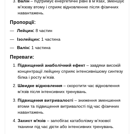
Валін
– підтримує енергетичні рівні в м'язах, зменшує
м'язову втому і сприяє відновленню після фізичних
навантажень.
Пропорції:
Лейцин:
8 частин
Ізолейцин:
1 частина
Валін:
1 частина
Переваги:
Підвищений анаболічний ефект
– завдяки високій
концентрації лейцину сприяє інтенсивнішому синтезу
білка і росту м’язів.
Швидке відновлення
– скоротити час відновлення
м'язів після інтенсивних тренувань.
Підвищення витривалості
– зниження зменшення
втоми та підвищення витривалості під час фізичних
навантажень.
Захист м'язів
– запобігає катаболізму м'язової
тканини під час дієти або інтенсивних тренувань.