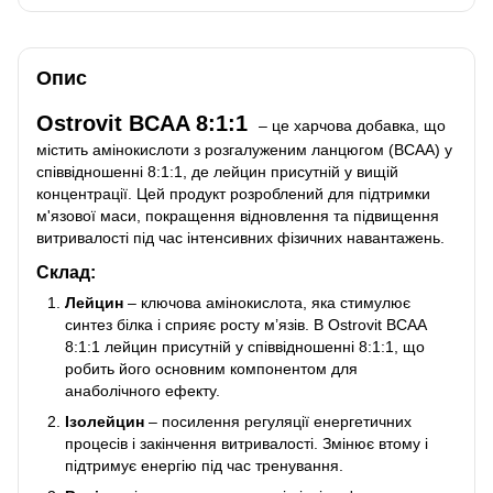
Опис
Ostrovit BCAA 8:1:1
– це харчова добавка, що
містить амінокислоти з розгалуженим ланцюгом (BCAA) у
співвідношенні 8:1:1, де лейцин присутній у вищій
концентрації. Цей продукт розроблений для підтримки
м'язової маси, покращення відновлення та підвищення
витривалості під час інтенсивних фізичних навантажень.
Склад:
Лейцин
– ключова амінокислота, яка стимулює
синтез білка і сприяє росту м’язів. В Ostrovit BCAA
8:1:1 лейцин присутній у співвідношенні 8:1:1, що
робить його основним компонентом для
анаболічного ефекту.
Ізолейцин
– посилення регуляції енергетичних
процесів і закінчення витривалості. Змінює втому і
підтримує енергію під час тренування.