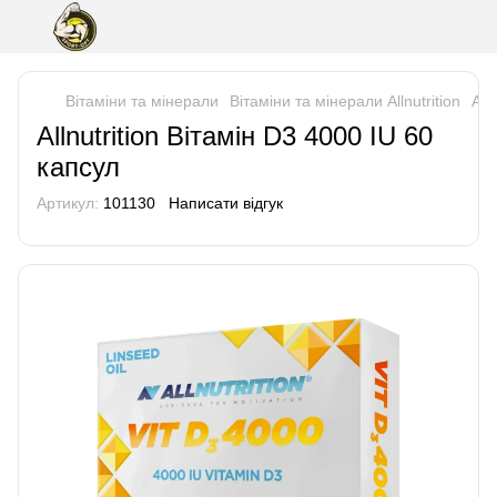
Вітаміни та мінерали
Вітаміни та мінерали Allnutrition
All
Allnutrition Вітамін D3 4000 IU 60
капсул
Артикул:
101130
Написати відгук