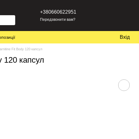
+380660622951
Передзвонити вам?
Вхід
опозиції
-carnitine Fit Body 120 капсул
dy 120 капсул