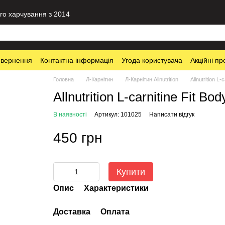
го харчування з 2014
овернення
Контактна інформація
Угода користувача
Акційні пр
Головна
Л-Карнітин
Л-Карнітин Allnutrition
Allnutrition L
Allnutrition L-carnitine Fit Bo
В наявності
Артикул: 101025
Написати відгук
450 грн
Купити
Опис
Характеристики
Доставка
Оплата