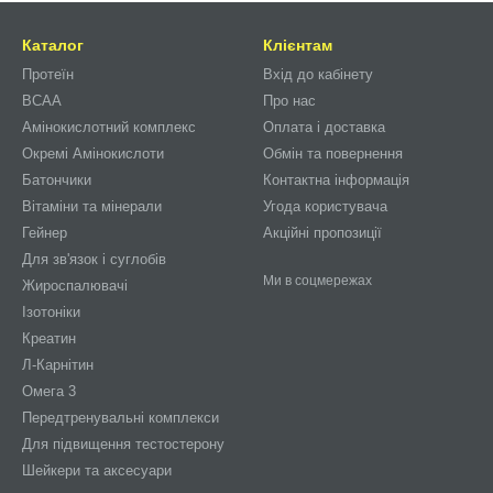
Каталог
Клієнтам
Протеїн
Вхід до кабінету
BCAA
Про нас
Амінокислотний комплекс
Оплата і доставка
Окремі Амінокислоти
Обмін та повернення
Батончики
Контактна інформація
Вітаміни та мінерали
Угода користувача
Гейнер
Акційні пропозиції
Для зв'язок і суглобів
Ми в соцмережах
Жироспалювачі
Ізотоніки
Креатин
Л-Карнітин
Омега 3
Передтренувальні комплекси
Для підвищення тестостерону
Шейкери та аксесуари