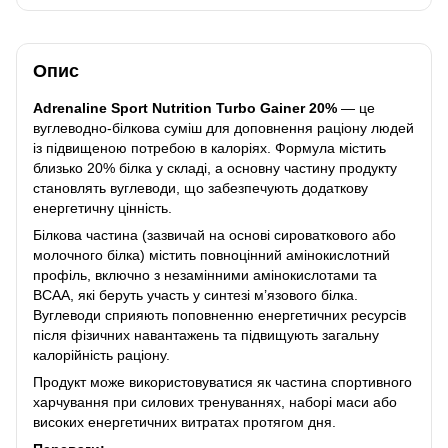
Опис
Adrenaline Sport Nutrition Turbo Gainer 20%
— це
вуглеводно-білкова суміш для доповнення раціону людей
із підвищеною потребою в калоріях. Формула містить
близько 20% білка у складі, а основну частину продукту
становлять вуглеводи, що забезпечують додаткову
енергетичну цінність.
Білкова частина (зазвичай на основі сироваткового або
молочного білка) містить повноцінний амінокислотний
профіль, включно з незамінними амінокислотами та
BCAA, які беруть участь у синтезі м’язового білка.
Вуглеводи сприяють поповненню енергетичних ресурсів
після фізичних навантажень та підвищують загальну
калорійність раціону.
Продукт може використовуватися як частина спортивного
харчування при силових тренуваннях, наборі маси або
високих енергетичних витратах протягом дня.