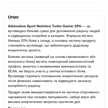
Опис
Adrenaline Sport Nutrition Turbo Gainer 20%
— це
вуглеводно-білкова суміш для доповнення раціону людей
із підвищеною потребою в калоріях. Формула містить
близько 20% білка у складі, а основну частину продукту
становлять вуглеводи, що забезпечують додаткову
енергетичну цінність.
Білкова частина (зазвичай на основі сироваткового або
молочного білка) містить повноцінний амінокислотний
профіль, включно з незамінними амінокислотами та
BCAA, які беруть участь у синтезі м’язового білка.
Вуглеводи сприяють поповненню енергетичних ресурсів
після фізичних навантажень та підвищують загальну
калорійність раціону.
Продукт може використовуватися як частина спортивного
харчування при силових тренуваннях, наборі маси або
високих енергетичних витратах протягом дня.